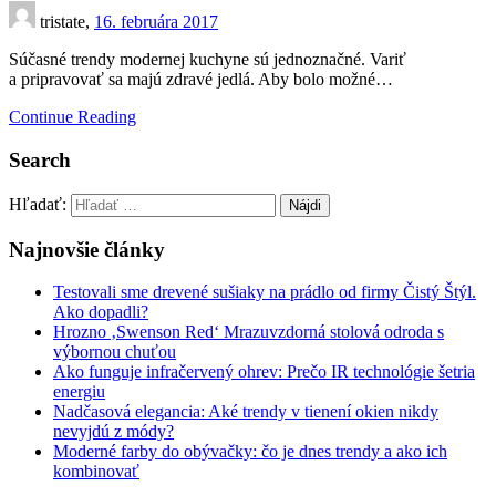
tristate,
16. februára 2017
Súčasné trendy modernej kuchyne sú jednoznačné. Variť
a pripravovať sa majú zdravé jedlá. Aby bolo možné…
Continue Reading
Search
Hľadať:
Najnovšie články
Testovali sme drevené sušiaky na prádlo od firmy Čistý Štýl.
Ako dopadli?
Hrozno ‚Swenson Red‘ Mrazuvzdorná stolová odroda s
výbornou chuťou
Ako funguje infračervený ohrev: Prečo IR technológie šetria
energiu
Nadčasová elegancia: Aké trendy v tienení okien nikdy
nevyjdú z módy?
Moderné farby do obývačky: čo je dnes trendy a ako ich
kombinovať