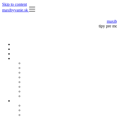
Skip to content
maxibyvanie.sk
maxib
tipy pre m