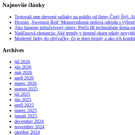
Najnovšie články
Testovali sme drevené sušiaky na prádlo od firmy Čistý Štýl. 
Hrozno ‚Swenson Red‘ Mrazuvzdorná stolová odroda s výbor
Ako funguje infračervený ohrev: Prečo IR technológie šetria en
Nadčasová elegancia: Aké trendy v tienení okien nikdy nevyj
Moderné farby do obývačky: čo je dnes trendy a ako ich komb
Archives
júl 2026
jún 2026
máj 2026
apríl 2026
marec 2026
august 2025
júl 2025
jún 2025
apríl 2025
marec 2025
január 2025
december 2024
november 2024
október 2024