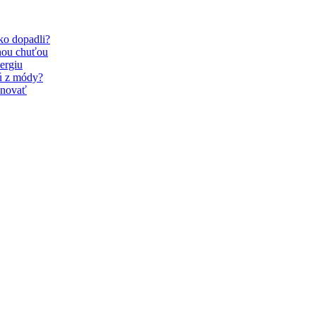
Ako dopadli?
nou chuťou
ergiu
dú z módy?
inovať