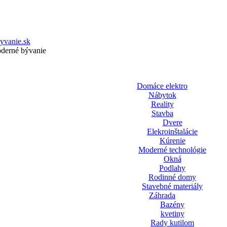
yvanie.sk
oderné bývanie
Domáce elektro
Nábytok
Reality
Stavba
Dvere
Elekroinštalácie
Kúrenie
Moderné technológie
Okná
Podlahy
Rodinné domy
Stavebné materiály
Záhrada
Bazény
kvetiny
Rady kutilom