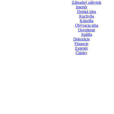
Záhradný nábytok
Interiér
Detská izba
Kuchyňa
Kúpelňa
Obývacia izba
Osvetlenie
Spálňa
Dekorácie
Financie
Exteriér
Články