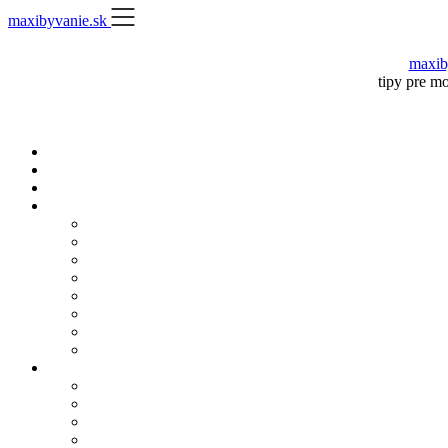
Skip
maxibyvanie.sk
to
content
maxib
tipy pre m