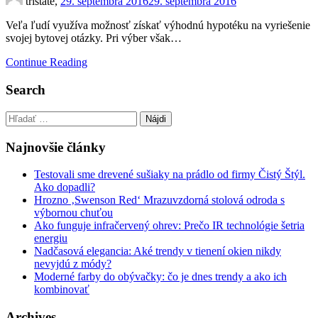
tristate,
29. septembra 2016
29. septembra 2016
Veľa ľudí využíva možnosť získať výhodnú hypotéku na vyriešenie
svojej bytovej otázky. Pri výber však…
Continue Reading
Search
Hľadať:
Najnovšie články
Testovali sme drevené sušiaky na prádlo od firmy Čistý Štýl.
Ako dopadli?
Hrozno ‚Swenson Red‘ Mrazuvzdorná stolová odroda s
výbornou chuťou
Ako funguje infračervený ohrev: Prečo IR technológie šetria
energiu
Nadčasová elegancia: Aké trendy v tienení okien nikdy
nevyjdú z módy?
Moderné farby do obývačky: čo je dnes trendy a ako ich
kombinovať
Archives