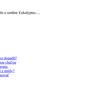
lo o rastline Eukalyptus….
Ako dopadli?
nou chuťou
ergiu
dú z módy?
inovať