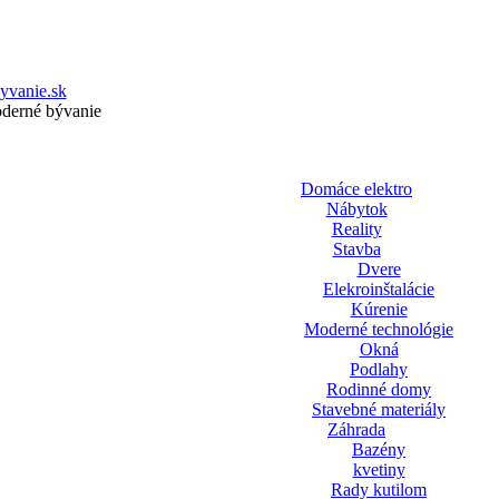
yvanie.sk
oderné bývanie
Domáce elektro
Nábytok
Reality
Stavba
Dvere
Elekroinštalácie
Kúrenie
Moderné technológie
Okná
Podlahy
Rodinné domy
Stavebné materiály
Záhrada
Bazény
kvetiny
Rady kutilom