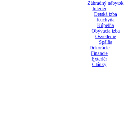
Záhradný nábytok
Interiér
Detská izba
Kuchyňa
Kúpelňa
Obývacia izba
Osvetlenie
Spálňa
Dekorácie
Financie
Exteriér
Články