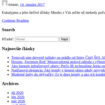
tristate,
14. januára 2017
Eukalyptus a jeho liečivé účinky Mnoho z Vás určite už niekedy poču
Continue Reading
Search
Hľadať:
Najnovšie články
Testovali sme drevené sušiaky na prádlo od firmy Čistý Štýl. 
Hrozno ‚Swenson Red‘ Mrazuvzdorná stolová odroda s výbor
Ako funguje infračervený ohrev: Prečo IR technológie šetria en
Nadčasová elegancia: Aké trendy v tienení okien nikdy nevyj
Moderné farby do obývačky: čo je dnes trendy a ako ich komb
Archives
júl 2026
jún 2026
máj 2026