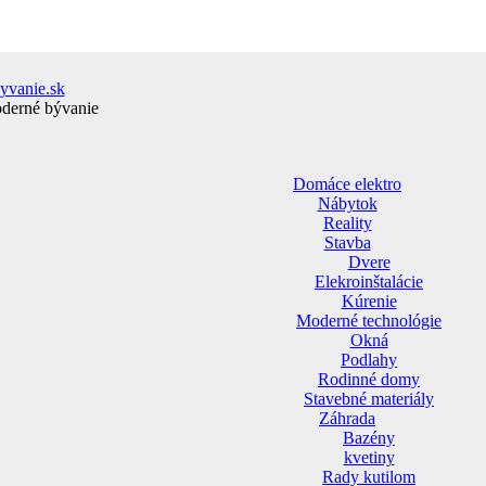
yvanie.sk
oderné bývanie
Domáce elektro
Nábytok
Reality
Stavba
Dvere
Elekroinštalácie
Kúrenie
Moderné technológie
Okná
Podlahy
Rodinné domy
Stavebné materiály
Záhrada
Bazény
kvetiny
Rady kutilom