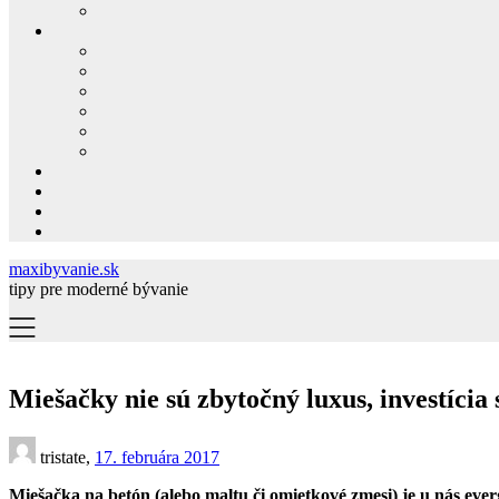
maxibyvanie.sk
tipy pre moderné bývanie
Miešačky nie sú zbytočný luxus, investícia 
tristate,
17. februára 2017
Miešačka na betón (alebo maltu či omietkové zmesi) je u nás ever