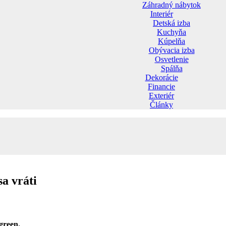
Záhradný nábytok
Interiér
Detská izba
Kuchyňa
Kúpelňa
Obývacia izba
Osvetlenie
Spálňa
Dekorácie
Financie
Exteriér
Články
sa vráti
green.