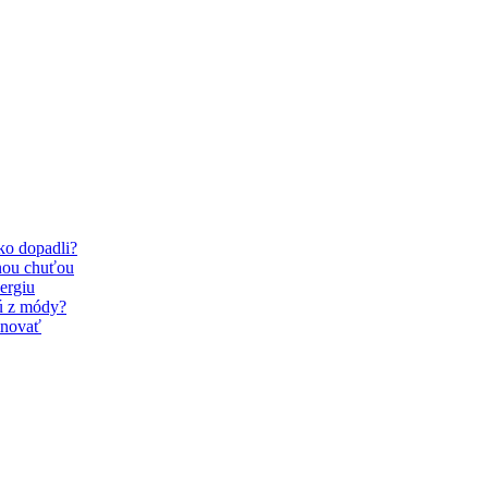
Ako dopadli?
nou chuťou
ergiu
dú z módy?
inovať