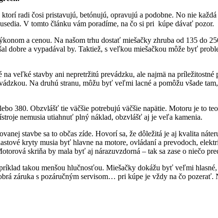
orí radi čosi pristavujú, betónujú, opravujú a podobne. No nie každá 
 susedia. V tomto článku vám poradíme, na čo si pri kúpe dávať pozor.
ýkonom a cenou. Na našom trhu dostať miešačky zhruba od 135 do 250 
ešal dobre a vypadával by. Taktiež, s veľkou miešačkou môže byť proble
 na veľké stavby ani nepretržitú prevádzku, ale najmä na príležitostn
prevádzkou. Na druhú stranu, môžu byť veľmi lacné a pomôžu všade tam, 
lebo 380. Obzvlášť tie väčšie potrebujú väčšie napätie. Motoru je to t
stroje nemusia utiahnuť plný náklad, obzvlášť aj je veľa kamenia.
ovanej stavbe sa to občas zíde. Hovorí sa, že dôležitá je aj kvalita náte
astové kryty musia byť hlavne na motore, ovládaní a prevodoch, elektri
 Motorová skriňa by mala byť aj nárazuvzdorná – tak sa zase o niečo pred
Napríklad takou menšou hlučnosťou. Miešačky dokážu byť veľmi hlasné, 
 dobrá záruka s pozáručným servisom… pri kúpe je vždy na čo pozerať. 