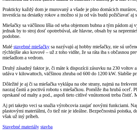
Prakticky každý dom je murovaný a všade je plno domácich murárov, kt
investícia na desiatky rokov a možno si ju od vás budú požičiavať aj
Miešačky sa väčšinou líšia od seba objemom bubna a tým pádom aj v
jednak by to stroj dosť opotrebúval, ale hlavne, obsah by sa nepremi
podobne.
Malé
stavebné miešačky
sa nazývajú aj hobby miešačky, nie sú určené
rýchlejšie ako kovové – už z toho vidíte, že sa ráta iba s občasnou 
miešadlom a vedrom.
Druhý zásadný faktor je, či máte k dispozícii zásuvku na 230 voltov a
udáva v kilowattoch, väčšinou zhruba od 600 do 1200 kW. Slabšie prí
Dôležité je aj či sa miešačka vyklápa na obe strany, najmä na frekvent
naozaj častú a poctivú robotu s miešačkou. Pomôže iba hrubá oceľ. Pl
oprskané od malty a pod., aspoň tieto citlivé vnútornosti treba čistiť.
Aj pri takejto veci sa snažia výrobcovia zaujať novými funkciami. 
plastovými materiálmi, čo tiež nie je ideálne. Bezpečnostná poistka,
však už iný príbeh.
Stavebné materiály
stavba