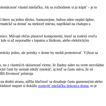
domácnosť vlastní miešačku. Ak sa rozhodnete si ju kúpiť – je to
litrov na jednu dávku. Samozrejme, bubon nikto neplní úplne,
matické sa dostať na niektoré miesta, napríklad na chalupu a
é práce. Mávajú občas plastové komponenty, ktoré sa zoderú oveľa
kde si už neporadíte s lopatou a fúrikom, alebo elektrickým
eoreticky jedno, ale poistky v dome by mohli protestovať. Výkon sa
ru, no z vlastných skúseností vieme, že žiadny náter na svete nezvládne
cké časti by nemali nikdy zmokúť, aj keď sa často stáva, že sú
ĺži životnosť prístroja.
na druhú stranu, nižšia hlučnosť sa dosahuje často gumennými alebo
Niektorí majstri si dokážu
zostrojiť miešačku dokonca doma
, to je