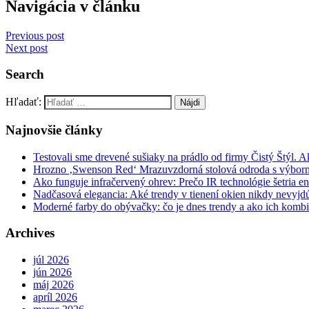
Navigácia v článku
Previous post
Next post
Search
Hľadať:
Najnovšie články
Testovali sme drevené sušiaky na prádlo od firmy Čistý Štýl. 
Hrozno ‚Swenson Red‘ Mrazuvzdorná stolová odroda s výbor
Ako funguje infračervený ohrev: Prečo IR technológie šetria en
Nadčasová elegancia: Aké trendy v tienení okien nikdy nevyj
Moderné farby do obývačky: čo je dnes trendy a ako ich komb
Archives
júl 2026
jún 2026
máj 2026
apríl 2026